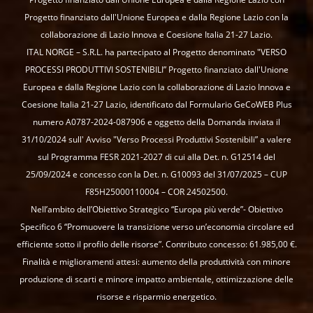
Progetto finanziato dall'Unione Europea e dalla Regione Lazio con la
collaborazione di Lazio Innova e Coesione Italia 21-27 Lazio.
ITAL NORGE – S.R.L. ha partecipato al Progetto denominato "VERSO
PROCESSI PRODUTTIVI SOSTENIBILI” Progetto finanziato dall'Unione
Europea e dalla Regione Lazio con la collaborazione di Lazio Innova e
Coesione Italia 21-27 Lazio, identificato dal Formulario GeCoWEB Plus
numero A0787-2024-087906 e oggetto della Domanda inviata il
31/10/2024 sull' Avviso "Verso Processi Produttivi Sostenibili” a valere
sul Programma FESR 2021-2027 di cui alla Det. n. G12514 del
25/09/2024 e concesso con la Det. n. G10093 del 31/07/2025 – CUP
F85H25000110004 – COR 24502500.
Nell’ambito dell’Obiettivo Strategico “Europa più verde”- Obiettivo
Specifico 6 “Promuovere la transizione verso un’economia circolare ed
efficiente sotto il profilo delle risorse”. Contributo concesso: 61.985,00 €.
Finalità e miglioramenti attesi: aumento della produttività con minore
produzione di scarti e minore impatto ambientale, ottimizzazione delle
risorse e risparmio energetico.