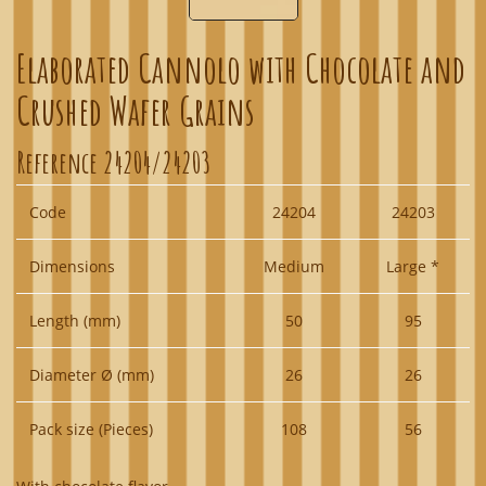
Elaborated Cannolo with Chocolate and
Crushed Wafer Grains
Reference
24204/24203
Code
24204
24203
Dimensions
Medium
Large *
Length (mm)
50
95
Diameter Ø (mm)
26
26
Pack size (Pieces)
108
56