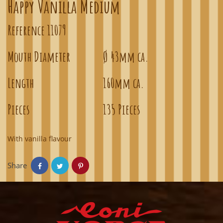
Happy Vanilla Medium
Reference
11079
Mouth Diameter
Ø 43mm ca.
Length
160mm ca.
Pieces
135 Pieces
With vanilla flavour
Share