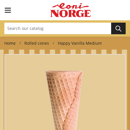
Home
Rolled cones
Happy Vanilla Medium