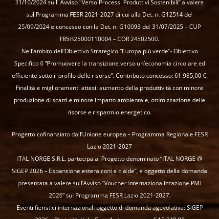
31/10/2024 sull' Avviso "Verso Processi Produttivi Sostenibili” a valere
sul Programma FESR 2021-2027 di cui alla Det. n. G12514 del
25/09/2024 e concesso con la Det. n. G10093 del 31/07/2025 – CUP
F85H25000110004 – COR 24502500.
Nell’ambito dell’Obiettivo Strategico “Europa più verde”- Obiettivo
Specifico 6 “Promuovere la transizione verso un’economia circolare ed
efficiente sotto il profilo delle risorse”. Contributo concesso: 61.985,00 €.
Finalità e miglioramenti attesi: aumento della produttività con minore
produzione di scarti e minore impatto ambientale, ottimizzazione delle
risorse e risparmio energetico.
Progetto cofinanziato dall’Unione europea – Programma Regionale FESR
Lazio 2021-2027
ITAL NORGE S.R.L. partecipa al Progetto denominato “ITAL NORGE @
SIGEP 2026 – Espansione estera coni e cialde”, e oggetto della domanda
presentata a valere sull’Avviso “Voucher Internazionalizzazione PMI
2026” sul Programma FESR Lazio 2021-2027.
Eventi fieristici internazionali oggetto di domanda agevolativa: SIGEP