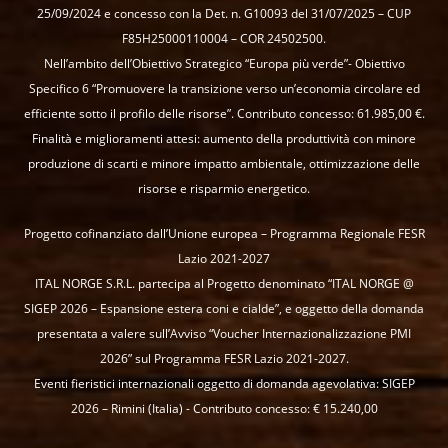
25/09/2024 e concesso con la Det. n. G10093 del 31/07/2025 – CUP
F85H25000110004 – COR 24502500.
Nell’ambito dell’Obiettivo Strategico “Europa più verde”- Obiettivo
Specifico 6 “Promuovere la transizione verso un’economia circolare ed
efficiente sotto il profilo delle risorse”. Contributo concesso: 61.985,00 €.
Finalità e miglioramenti attesi: aumento della produttività con minore
produzione di scarti e minore impatto ambientale, ottimizzazione delle
risorse e risparmio energetico.
Progetto cofinanziato dall’Unione europea – Programma Regionale FESR
Lazio 2021-2027
ITAL NORGE S.R.L. partecipa al Progetto denominato “ITAL NORGE @
SIGEP 2026 – Espansione estera coni e cialde”, e oggetto della domanda
presentata a valere sull’Avviso “Voucher Internazionalizzazione PMI
2026” sul Programma FESR Lazio 2021-2027.
Eventi fieristici internazionali oggetto di domanda agevolativa: SIGEP
2026 – Rimini (Italia) - Contributo concesso: € 15.240,00