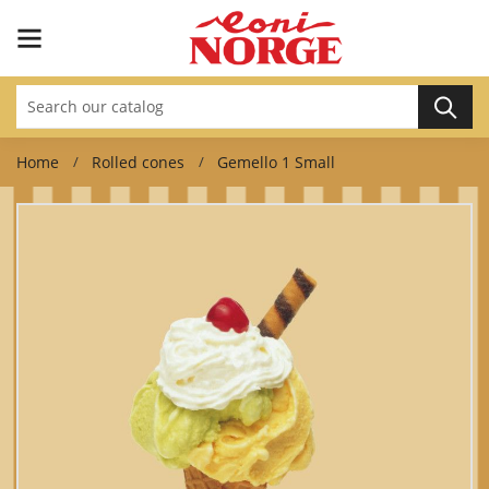
Home
Rolled cones
Gemello 1 Small