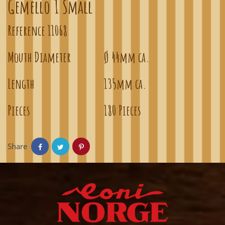
Gemello 1 Small
Reference
11068
Mouth Diameter
Ø 44mm ca.
Length
135mm ca.
Pieces
180 Pieces
Share