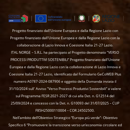
Progetto finanziato dall'Unione Europea e dalla Regione Lazio con
Progetto finanziato dall'Unione Europea e dalla Regione Lazio con la
collaborazione di Lazio Innova e Coesione Italia 21-27 Lazio.
ITAL NORGE – S.R.L. ha partecipato al Progetto denominato "VERSO
PROCESSI PRODUTTIVI SOSTENIBILI” Progetto finanziato dall'Unione
Europea e dalla Regione Lazio con la collaborazione di Lazio Innova e
Coesione Italia 21-27 Lazio, identificato dal Formulario GeCoWEB Plus
numero A0787-2024-087906 e oggetto della Domanda inviata il
31/10/2024 sull' Avviso "Verso Processi Produttivi Sostenibili” a valere
sul Programma FESR 2021-2027 di cui alla Det. n. G12514 del
25/09/2024 e concesso con la Det. n. G10093 del 31/07/2025 – CUP
F85H25000110004 – COR 24502500.
Nell’ambito dell’Obiettivo Strategico “Europa più verde”- Obiettivo
Specifico 6 “Promuovere la transizione verso un’economia circolare ed