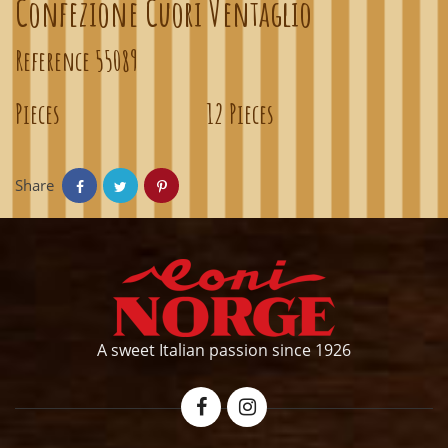
Confezione Cuori Ventaglio
Reference
55089
Pieces
12 Pieces
Share
A sweet Italian passion since 1926