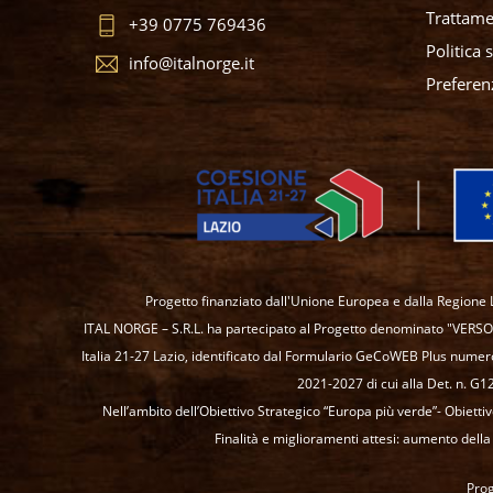
Trattame
+39 0775 769436
Politica 
info@italnorge.it
Preferen
Progetto finanziato dall'Unione Europea e dalla Regione L
ITAL NORGE – S.R.L. ha partecipato al Progetto denominato "VERSO
Italia 21-27 Lazio, identificato dal Formulario GeCoWEB Plus numer
2021-2027 di cui alla Det. n. 
Nell’ambito dell’Obiettivo Strategico “Europa più verde”- Obietti
Finalità e miglioramenti attesi: aumento dell
Prog