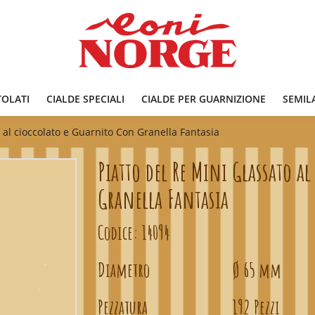
TOLATI
CIALDE SPECIALI
CIALDE PER GUARNIZIONE
SEMIL
o al cioccolato e Guarnito Con Granella Fantasia
Piatto del Re Mini Glassato a
Granella Fantasia
Codice:
14094
Diametro
Ø 65 mm
Pezzatura
192 Pezzi