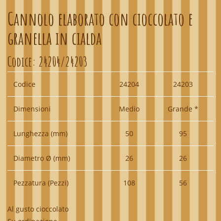
Cannolo elaborato con cioccolato e
granella in cialda
Codice:
24204/24203
Codice
24204
24203
Dimensioni
Medio
Grande *
Lunghezza (mm)
50
95
Diametro Ø (mm)
26
26
Pezzatura (Pezzi)
108
56
Al gusto cioccolato