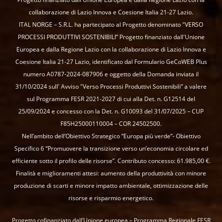
collaborazione di Lazio Innova e Coesione Italia 21-27 Lazio.
ITAL NORGE – S.R.L. ha partecipato al Progetto denominato "VERSO
PROCESSI PRODUTTIVI SOSTENIBILI” Progetto finanziato dall'Unione
Europea e dalla Regione Lazio con la collaborazione di Lazio Innova e
Coesione Italia 21-27 Lazio, identificato dal Formulario GeCoWEB Plus
numero A0787-2024-087906 e oggetto della Domanda inviata il
31/10/2024 sull' Avviso "Verso Processi Produttivi Sostenibili” a valere
sul Programma FESR 2021-2027 di cui alla Det. n. G12514 del
25/09/2024 e concesso con la Det. n. G10093 del 31/07/2025 – CUP
F85H25000110004 – COR 24502500.
Nell’ambito dell’Obiettivo Strategico “Europa più verde”- Obiettivo
Specifico 6 “Promuovere la transizione verso un’economia circolare ed
efficiente sotto il profilo delle risorse”. Contributo concesso: 61.985,00 €.
Finalità e miglioramenti attesi: aumento della produttività con minore
produzione di scarti e minore impatto ambientale, ottimizzazione delle
risorse e risparmio energetico.
Progetto cofinanziato dall’Unione europea – Programma Regionale FESR