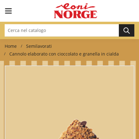
Home
Semilavorati
Cannolo elaborato con cioccolato e granella in cialda