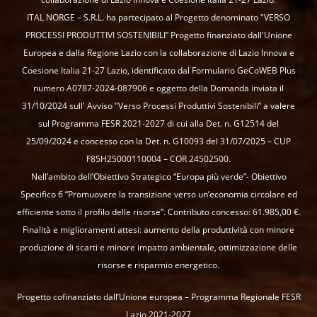
ITAL NORGE – S.R.L. ha partecipato al Progetto denominato "VERSO
PROCESSI PRODUTTIVI SOSTENIBILI” Progetto finanziato dall'Unione
Europea e dalla Regione Lazio con la collaborazione di Lazio Innova e
Coesione Italia 21-27 Lazio, identificato dal Formulario GeCoWEB Plus
numero A0787-2024-087906 e oggetto della Domanda inviata il
31/10/2024 sull' Avviso "Verso Processi Produttivi Sostenibili” a valere
sul Programma FESR 2021-2027 di cui alla Det. n. G12514 del
25/09/2024 e concesso con la Det. n. G10093 del 31/07/2025 – CUP
F85H25000110004 – COR 24502500.
Nell’ambito dell’Obiettivo Strategico “Europa più verde”- Obiettivo
Specifico 6 “Promuovere la transizione verso un’economia circolare ed
efficiente sotto il profilo delle risorse”. Contributo concesso: 61.985,00 €.
Finalità e miglioramenti attesi: aumento della produttività con minore
produzione di scarti e minore impatto ambientale, ottimizzazione delle
risorse e risparmio energetico.
Progetto cofinanziato dall’Unione europea – Programma Regionale FESR
Lazio 2021-2027