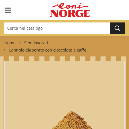
Home
Semilavorati
Cannolo elaborato con cioccolato e caffè