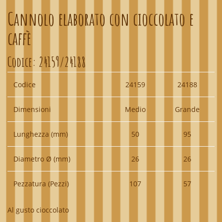
Cannolo elaborato con cioccolato e
caffè
Codice:
24159/24188
Codice
24159
24188
Dimensioni
Medio
Grande
Lunghezza (mm)
50
95
Diametro Ø (mm)
26
26
Pezzatura (Pezzi)
107
57
Al gusto cioccolato