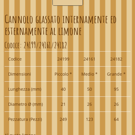
Cannolo glassato internamente ed
esternamente al limone
Codice:
24199/24161/24182
Codice
24199
24161
24182
Dimensioni
Piccolo *
Medio *
Grande *
Lunghezza (mm)
40
50
95
Diametro Ø (mm)
21
26
26
Pezzatura (Pezzi)
249
123
64