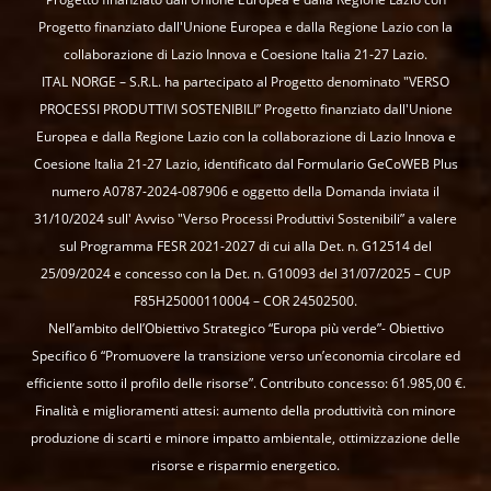
Progetto finanziato dall'Unione Europea e dalla Regione Lazio con la
collaborazione di Lazio Innova e Coesione Italia 21-27 Lazio.
ITAL NORGE – S.R.L. ha partecipato al Progetto denominato "VERSO
PROCESSI PRODUTTIVI SOSTENIBILI” Progetto finanziato dall'Unione
Europea e dalla Regione Lazio con la collaborazione di Lazio Innova e
Coesione Italia 21-27 Lazio, identificato dal Formulario GeCoWEB Plus
numero A0787-2024-087906 e oggetto della Domanda inviata il
31/10/2024 sull' Avviso "Verso Processi Produttivi Sostenibili” a valere
sul Programma FESR 2021-2027 di cui alla Det. n. G12514 del
25/09/2024 e concesso con la Det. n. G10093 del 31/07/2025 – CUP
F85H25000110004 – COR 24502500.
Nell’ambito dell’Obiettivo Strategico “Europa più verde”- Obiettivo
Specifico 6 “Promuovere la transizione verso un’economia circolare ed
efficiente sotto il profilo delle risorse”. Contributo concesso: 61.985,00 €.
Finalità e miglioramenti attesi: aumento della produttività con minore
produzione di scarti e minore impatto ambientale, ottimizzazione delle
risorse e risparmio energetico.