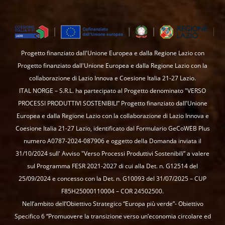
Progetto finanziato dall'Unione Europea e dalla Regione Lazio con
Progetto finanziato dall'Unione Europea e dalla Regione Lazio con la
collaborazione di Lazio Innova e Coesione Italia 21-27 Lazio.
ITAL NORGE – S.R.L. ha partecipato al Progetto denominato "VERSO
PROCESSI PRODUTTIVI SOSTENIBILI” Progetto finanziato dall'Unione
Europea e dalla Regione Lazio con la collaborazione di Lazio Innova e
Coesione Italia 21-27 Lazio, identificato dal Formulario GeCoWEB Plus
numero A0787-2024-087906 e oggetto della Domanda inviata il
31/10/2024 sull' Avviso "Verso Processi Produttivi Sostenibili” a valere
sul Programma FESR 2021-2027 di cui alla Det. n. G12514 del
25/09/2024 e concesso con la Det. n. G10093 del 31/07/2025 – CUP
F85H25000110004 – COR 24502500.
Nell’ambito dell’Obiettivo Strategico “Europa più verde”- Obiettivo
Specifico 6 “Promuovere la transizione verso un’economia circolare ed