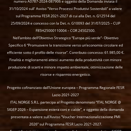
numero A0787-2024-087906 e oggetto della Domanda inviata il
31/10/2024 sull' Avviso "Verso Processi Produttivi Sostenibili” a valere
sul Programma FESR 2021-2027 di cui alla Det. n. G12514 del
25/09/2024 e concesso con la Det. n. G10093 del 31/07/2025 – CUP
F85H25000110004 – COR 24502500.
Nell’ambito dell’Obiettivo Strategico “Europa più verde”- Obiettivo
Specifico 6 “Promuovere la transizione verso un’economia circolare ed
efficiente sotto il profilo delle risorse”. Contributo concesso: 61.985,00 €.
Finalità e miglioramenti attesi: aumento della produttività con minore
produzione di scarti e minore impatto ambientale, ottimizzazione delle
risorse e risparmio energetico.
Progetto cofinanziato dall’Unione europea – Programma Regionale FESR
Lazio 2021-2027
ITAL NORGE S.R.L. partecipa al Progetto denominato “ITAL NORGE @
SIGEP 2026 – Espansione estera coni e cialde”, e oggetto della domanda
presentata a valere sull’Avviso “Voucher Internazionalizzazione PMI
2026” sul Programma FESR Lazio 2021-2027.