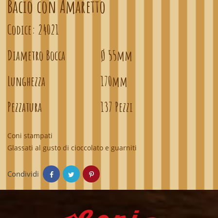
Bacio con Amaretto
Codice:
24021
Diametro Bocca
Ø 55mm
Lunghezza
170mm
Pezzatura
137 Pezzi
Coni stampati
Glassati al gusto di cioccolato e guarniti
Condividi